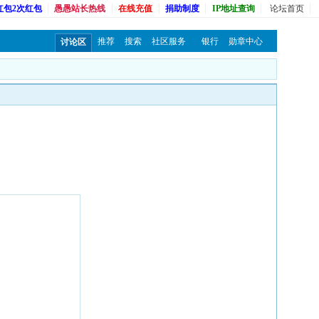
红包2次红包
愚愚站长热线
在线充值
捐助制度
IP地址查询
论坛首页
推荐
搜索
社区服务
银行
勋章中心
讨论区