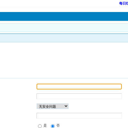
每日
是
否