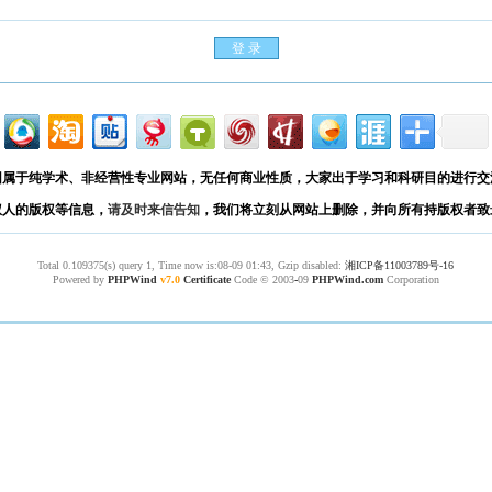
园属于纯学术、非经营性专业网站，无任何商业性质，大家出于学习和科研目的进行交
权人的版权等信息，
请及时来信告知
，我们将立刻从网站上删除，并向所有持版权者致
Total 0.109375(s) query 1, Time now is:08-09 01:43, Gzip disabled:
湘ICP备11003789号-16
Powered by
PHPWind
v7.0
Certificate
Code © 2003
-
09
PHPWind.com
Corporation