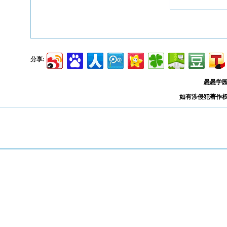
分享:
愚愚学
如有涉侵犯著作