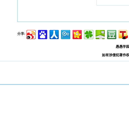
分享:
愚愚学
如有涉侵犯著作