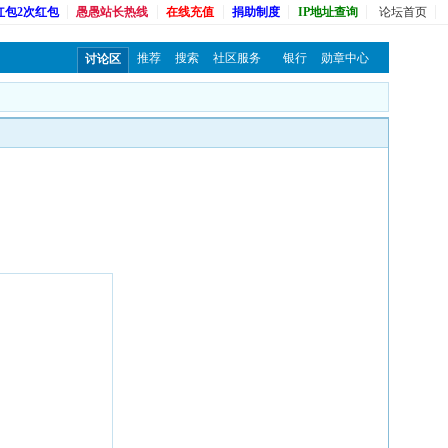
红包2次红包
愚愚站长热线
在线充值
捐助制度
IP地址查询
论坛首页
推荐
搜索
社区服务
银行
勋章中心
讨论区