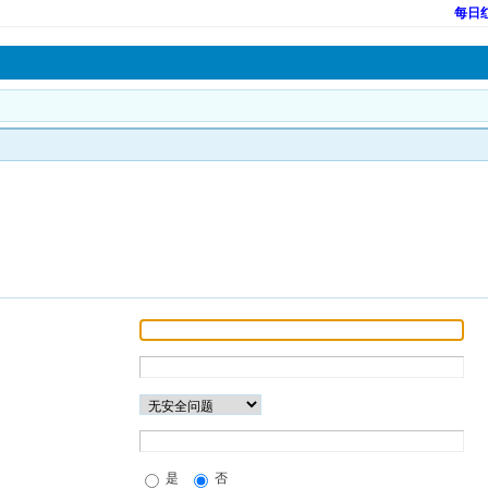
每日
是
否