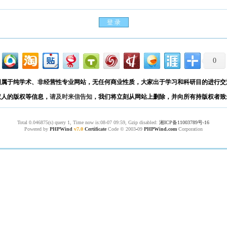
0
园属于纯学术、非经营性专业网站，无任何商业性质，大家出于学习和科研目的进行交
权人的版权等信息，
请及时来信告知
，我们将立刻从网站上删除，并向所有持版权者致
Total 0.046875(s) query 1, Time now is:08-07 09:59, Gzip disabled:
湘ICP备11003789号-16
Powered by
PHPWind
v7.0
Certificate
Code © 2003
-
09
PHPWind.com
Corporation