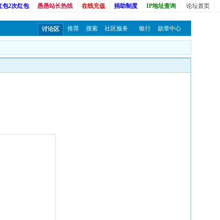
红包2次红包
愚愚站长热线
在线充值
捐助制度
IP地址查询
论坛首页
推荐
搜索
社区服务
银行
勋章中心
讨论区