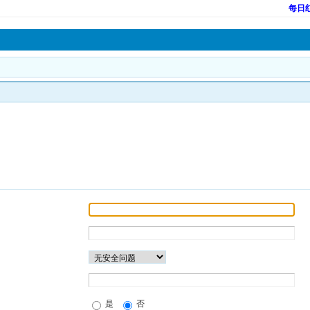
每日
是
否