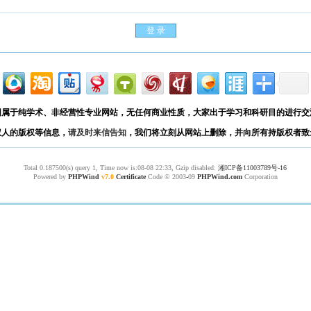
园属于纯学术、非经营性专业网站，无任何商业性质，大家出于学习和科研目的进行交
权人的版权等信息，
请及时来信告知
，我们将立刻从网站上删除，并向所有持版权者致
Total 0.187500(s) query 1, Time now is:08-08 22:33, Gzip disabled:
湘ICP备11003789号-16
Powered by
PHPWind
v7.0
Certificate
Code © 2003
-
09
PHPWind.com
Corporation