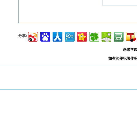
分享:
愚愚学
如有涉侵犯著作