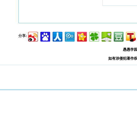
分享:
愚愚学
如有涉侵犯著作