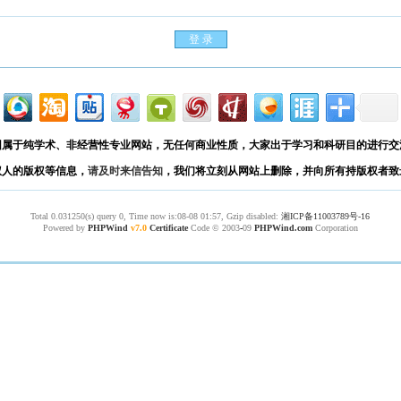
园属于纯学术、非经营性专业网站，无任何商业性质，大家出于学习和科研目的进行交
权人的版权等信息，
请及时来信告知
，我们将立刻从网站上删除，并向所有持版权者致
Total 0.031250(s) query 0, Time now is:08-08 01:57, Gzip disabled:
湘ICP备11003789号-16
Powered by
PHPWind
v7.0
Certificate
Code © 2003
-
09
PHPWind.com
Corporation