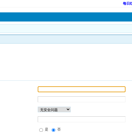
每日
是
否