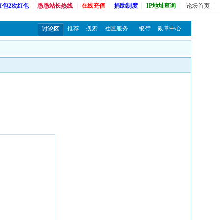
红包2次红包
愚愚站长热线
在线充值
捐助制度
IP地址查询
论坛首页
推荐
搜索
社区服务
银行
勋章中心
讨论区